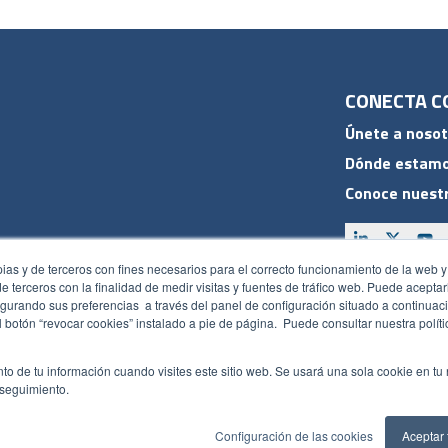
CONECTA C
Únete a nosot
Dónde estam
Conoce nuestr
pias y de terceros con fines necesarios para el correcto funcionamiento de la web y
 de terceros con la finalidad de medir visitas y fuentes de tráfico web. Puede acepta
ACCESOS
gurando sus preferencias a través del panel de configuración situado a continuaci
 botón “revocar cookies” instalado a pie de página. Puede consultar nuestra polít
Plan CRM
Intranet
to de tu información cuando visites este sitio web. Se usará una sola cookie en tu
Política de seguridad
Canal de
 seguimiento.
Configuración de las cookies
Aceptar