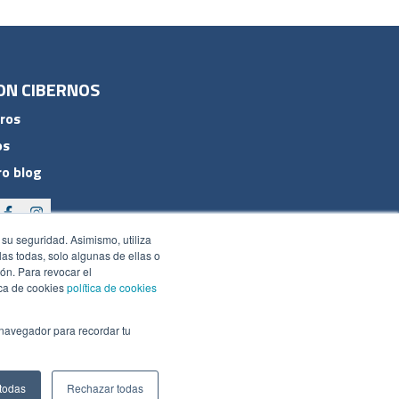
ON CIBERNOS
ros
os
o blog
 su seguridad. Asimismo, utiliza
rlas todas, solo algunas de ellas o
ón. Para revocar el
ica de cookies
política de cookies
 navegador para recordar tu
 todas
Rechazar todas