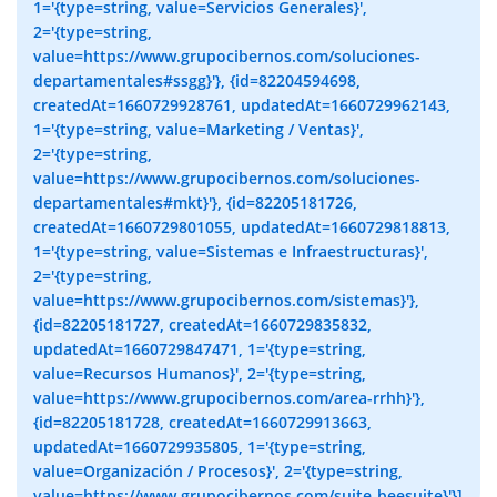
1='{type=string, value=Servicios Generales}',
2='{type=string,
value=https://www.grupocibernos.com/soluciones-
departamentales#ssgg}'}, {id=82204594698,
createdAt=1660729928761, updatedAt=1660729962143,
1='{type=string, value=Marketing / Ventas}',
2='{type=string,
value=https://www.grupocibernos.com/soluciones-
departamentales#mkt}'}, {id=82205181726,
createdAt=1660729801055, updatedAt=1660729818813,
1='{type=string, value=Sistemas e Infraestructuras}',
2='{type=string,
value=https://www.grupocibernos.com/sistemas}'},
{id=82205181727, createdAt=1660729835832,
updatedAt=1660729847471, 1='{type=string,
value=Recursos Humanos}', 2='{type=string,
value=https://www.grupocibernos.com/area-rrhh}'},
{id=82205181728, createdAt=1660729913663,
updatedAt=1660729935805, 1='{type=string,
value=Organización / Procesos}', 2='{type=string,
value=https://www.grupocibernos.com/suite-beesuite}'}]