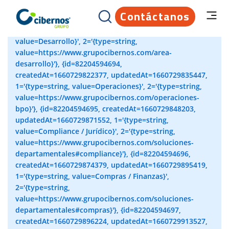
Contáctanos
[{id=82204594693, createdAt=1660729749724,
updatedAt=1660729794019, 1='{type=string,
value=Desarrollo}', 2='{type=string,
value=https://www.grupocibernos.com/area-
desarrollo}'}, {id=82204594694,
createdAt=1660729822377, updatedAt=1660729835447,
1='{type=string, value=Operaciones}', 2='{type=string,
value=https://www.grupocibernos.com/operaciones-
bpo}'}, {id=82204594695, createdAt=1660729848203,
updatedAt=1660729871552, 1='{type=string,
value=Compliance / Jurídico}', 2='{type=string,
value=https://www.grupocibernos.com/soluciones-
departamentales#compliance}'}, {id=82204594696,
createdAt=1660729874379, updatedAt=1660729895419,
1='{type=string, value=Compras / Finanzas}',
2='{type=string,
value=https://www.grupocibernos.com/soluciones-
departamentales#compras}'}, {id=82204594697,
createdAt=1660729896224, updatedAt=1660729913527,