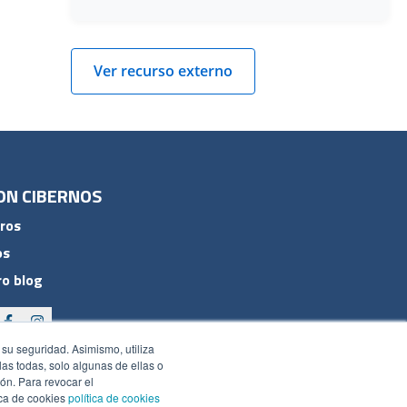
Ver recurso externo
ON CIBERNOS
ros
os
o blog
 su seguridad. Asimismo, utiliza
rlas todas, solo algunas de ellas o
ón. Para revocar el
ica de cookies
política de cookies