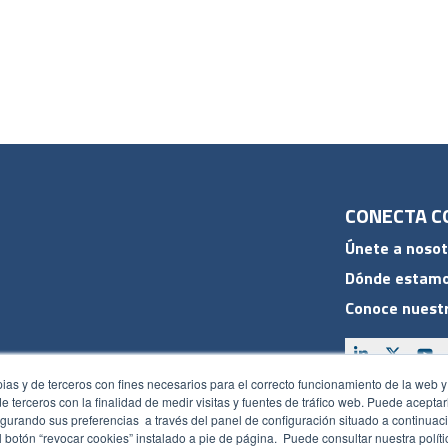
CONECTA C
Únete a nosot
Dónde estam
Conoce nuestr
pias y de terceros con fines necesarios para el correcto funcionamiento de la web y
 de terceros con la finalidad de medir visitas y fuentes de tráfico web. Puede acepta
ACCESOS
gurando sus preferencias a través del panel de configuración situado a continuaci
 botón “revocar cookies” instalado a pie de página. Puede consultar nuestra polít
Plan CRM