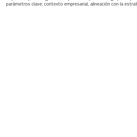
parámetros clave: contexto empresarial, alineación con la estra
Innovación para optimizar la gestión
académica y administrativa.