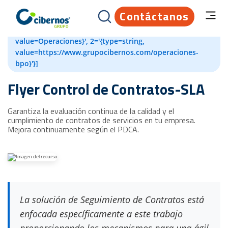
Contáctanos
[{id=82204594694, createdAt=1660729822377,
updatedAt=1660729835447, 1='{type=string,
value=Operaciones}', 2='{type=string,
value=https://www.grupocibernos.com/operaciones-
bpo}'}]
Flyer Control de Contratos-SLA
Garantiza la evaluación continua de la calidad y el
cumplimiento de contratos de servicios en tu empresa.
Mejora continuamente según el PDCA.
La solución de Seguimiento de Contratos está
enfocada específicamente a este trabajo