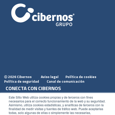
2026 Cibernos
Aviso legal
Política de cookies
Ⓒ
Política de seguridad
Canal de comunicación
CONECTA CON CIBERNOS
Únete a nosotros
Este Sitio Web utiliza cookies propias y de terceros con fines
necesarios para el correcto funcionamiento de la web y su seguridad.
Dónde estamos
Asimismo, utiliza cookies estadísticas, y analíticas de terceros con la
finalidad de medir visitas y fuentes de tráfico web. Puede aceptarlas
Conoce nuestro blog
todas, solo algunas de ellas o simplemente las necesarias,