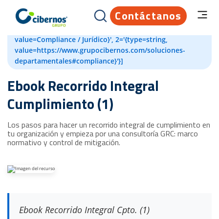
Contáctanos
[{id=82204594695, createdAt=1660729848203,
updatedAt=1660729871552, 1='{type=string,
value=Compliance / Jurídico}', 2='{type=string,
value=https://www.grupocibernos.com/soluciones-
departamentales#compliance}'}]
Ebook Recorrido Integral
Cumplimiento (1)
Los pasos para hacer un recorrido integral de cumplimiento en
tu organización y empieza por una consultoría GRC: marco
normativo y control de mitigación.
Ebook Recorrido Integral Cpto. (1)