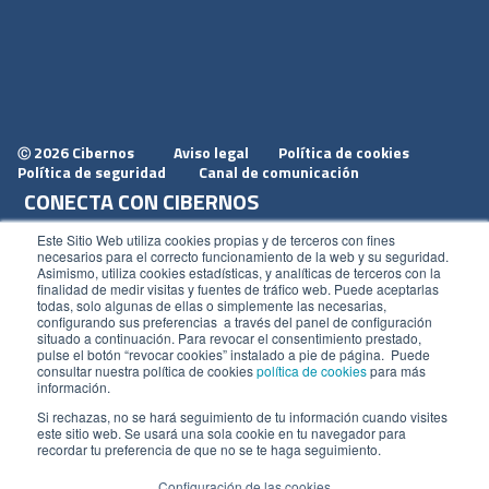
2026 Cibernos
Aviso legal
Política de cookies
Ⓒ
Política de seguridad
Canal de comunicación
CONECTA CON CIBERNOS
Únete a nosotros
Este Sitio Web utiliza cookies propias y de terceros con fines
necesarios para el correcto funcionamiento de la web y su seguridad.
Dónde estamos
Asimismo, utiliza cookies estadísticas, y analíticas de terceros con la
finalidad de medir visitas y fuentes de tráfico web. Puede aceptarlas
Conoce nuestro blog
todas, solo algunas de ellas o simplemente las necesarias,
configurando sus preferencias a través del panel de configuración
situado a continuación. Para revocar el consentimiento prestado,
pulse el botón “revocar cookies” instalado a pie de página. Puede
consultar nuestra política de cookies
política de cookies
para más
información.
ACCESOS
Si rechazas, no se hará seguimiento de tu información cuando visites
este sitio web. Se usará una sola cookie en tu navegador para
Plan CRM
recordar tu preferencia de que no se te haga seguimiento.
Intranet
Configuración de las cookies