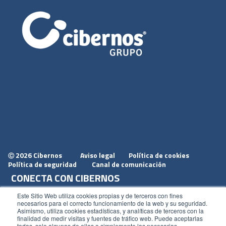
2026 Cibernos
Aviso legal
Política de cookies
Ⓒ
Política de seguridad
Canal de comunicación
CONECTA CON CIBERNOS
Únete a nosotros
Este Sitio Web utiliza cookies propias y de terceros con fines
necesarios para el correcto funcionamiento de la web y su seguridad.
Dónde estamos
Asimismo, utiliza cookies estadísticas, y analíticas de terceros con la
finalidad de medir visitas y fuentes de tráfico web. Puede aceptarlas
Conoce nuestro blog
todas, solo algunas de ellas o simplemente las necesarias,