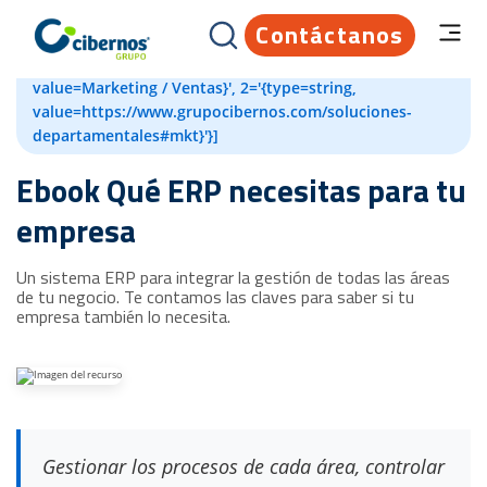
Contáctanos
[{id=82204594698, createdAt=1660729928761,
updatedAt=1660729962143, 1='{type=string,
value=Marketing / Ventas}', 2='{type=string,
value=https://www.grupocibernos.com/soluciones-
departamentales#mkt}'}]
Ebook Qué ERP necesitas para tu
empresa
Un sistema ERP para integrar la gestión de todas las áreas
de tu negocio. Te contamos las claves para saber si tu
empresa también lo necesita.
Gestionar los procesos de cada área, controlar