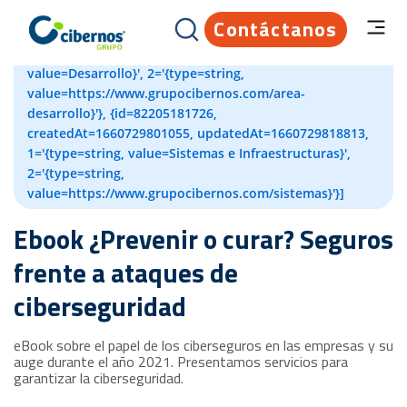
Contáctanos
[{id=82204594693, createdAt=1660729749724,
updatedAt=1660729794019, 1='{type=string,
value=Desarrollo}', 2='{type=string,
value=https://www.grupocibernos.com/area-
desarrollo}'}, {id=82205181726,
createdAt=1660729801055, updatedAt=1660729818813,
1='{type=string, value=Sistemas e Infraestructuras}',
2='{type=string,
value=https://www.grupocibernos.com/sistemas}'}]
Ebook ¿Prevenir o curar? Seguros
frente a ataques de
ciberseguridad
eBook sobre el papel de los ciberseguros en las empresas y su
auge durante el año 2021. Presentamos servicios para
garantizar la ciberseguridad.