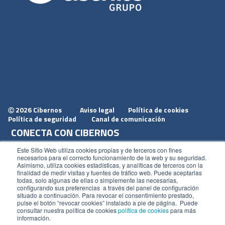
2026 Cibernos
Aviso legal
Política de cookies
Ⓒ
Política de seguridad
Canal de comunicación
CONECTA CON CIBERNOS
Únete a nosotros
Este Sitio Web utiliza cookies propias y de terceros con fines
necesarios para el correcto funcionamiento de la web y su seguridad.
Dónde estamos
Asimismo, utiliza cookies estadísticas, y analíticas de terceros con la
finalidad de medir visitas y fuentes de tráfico web. Puede aceptarlas
Conoce nuestro blog
todas, solo algunas de ellas o simplemente las necesarias,
configurando sus preferencias a través del panel de configuración
situado a continuación. Para revocar el consentimiento prestado,
pulse el botón “revocar cookies” instalado a pie de página. Puede
consultar nuestra política de cookies
política de cookies
para más
información.