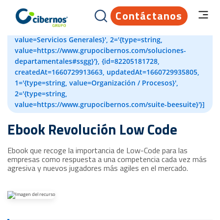
Contáctanos
[{id=82204594697, createdAt=1660729896224,
updatedAt=1660729913527, 1='{type=string,
value=Servicios Generales}', 2='{type=string,
value=https://www.grupocibernos.com/soluciones-
departamentales#ssgg}'}, {id=82205181728,
createdAt=1660729913663, updatedAt=1660729935805,
1='{type=string, value=Organización / Procesos}',
2='{type=string,
value=https://www.grupocibernos.com/suite-beesuite}'}]
Ebook Revolución Low Code
Ebook que recoge la importancia de Low-Code para las
empresas como respuesta a una competencia cada vez más
agresiva y nuevos jugadores más agiles en el mercado.