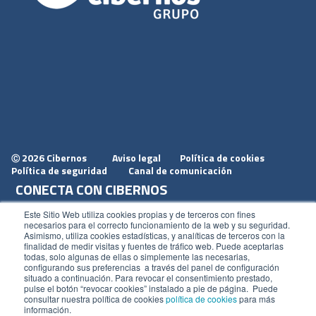
2026 Cibernos
Aviso legal
Política de cookies
Ⓒ
Política de seguridad
Canal de comunicación
CONECTA CON CIBERNOS
Únete a nosotros
Este Sitio Web utiliza cookies propias y de terceros con fines
necesarios para el correcto funcionamiento de la web y su seguridad.
Dónde estamos
Asimismo, utiliza cookies estadísticas, y analíticas de terceros con la
finalidad de medir visitas y fuentes de tráfico web. Puede aceptarlas
Conoce nuestro blog
todas, solo algunas de ellas o simplemente las necesarias,
configurando sus preferencias a través del panel de configuración
situado a continuación. Para revocar el consentimiento prestado,
pulse el botón “revocar cookies” instalado a pie de página. Puede
consultar nuestra política de cookies
política de cookies
para más
información.