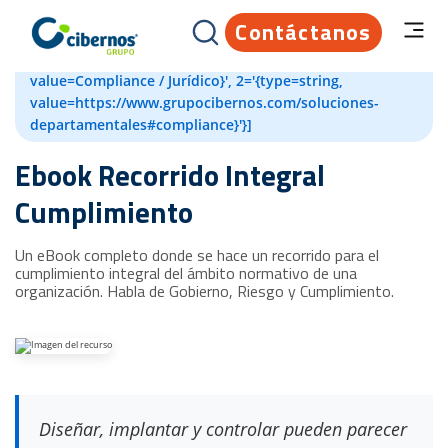
Contáctanos
[{id=82204594695, createdAt=1660729848203,
updatedAt=1660729871552, 1='{type=string,
value=Compliance / Jurídico}', 2='{type=string,
value=https://www.grupocibernos.com/soluciones-
departamentales#compliance}'}]
Ebook Recorrido Integral
Cumplimiento
Un eBook completo donde se hace un recorrido para el
cumplimiento integral del ámbito normativo de una
organización. Habla de Gobierno, Riesgo y Cumplimiento.
Diseñar, implantar y controlar pueden parecer