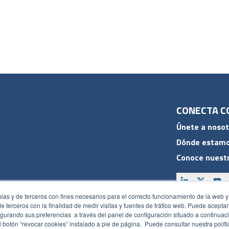
CONECTA C
Únete a nosot
Dónde estam
Conoce nuestr
pias y de terceros con fines necesarios para el correcto funcionamiento de la web y
 de terceros con la finalidad de medir visitas y fuentes de tráfico web. Puede acepta
ACCESOS
gurando sus preferencias a través del panel de configuración situado a continuaci
 botón “revocar cookies” instalado a pie de página. Puede consultar nuestra polít
Plan CRM