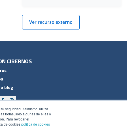
Ver recurso externo
ON CIBERNOS
ros
os
o blog
 su seguridad. Asimismo, utiliza
rlas todas, solo algunas de ellas o
ón. Para revocar el
ica de cookies
política de cookies