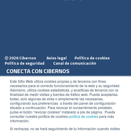
2026 Cibernos
Aviso legal
Política de cookies
Ⓒ
Política de seguridad
Canal de comunicación
CONECTA CON CIBERNOS
Únete a nosotros
Este Sitio Web utiliza cookies propias y de terceros con fines
necesarios para el correcto funcionamiento de la web y su seguridad.
Dónde estamos
Asimismo, utiliza cookies estadísticas, y analíticas de terceros con la
finalidad de medir visitas y fuentes de tráfico web. Puede aceptarlas
Conoce nuestro blog
todas, solo algunas de ellas o simplemente las necesarias,
configurando sus preferencias a través del panel de configuración
situado a continuación. Para revocar el consentimiento prestado,
pulse el botón “revocar cookies” instalado a pie de página. Puede
consultar nuestra política de cookies
política de cookies
para más
información.
ACCESOS
Si rechazas, no se hará seguimiento de tu información cuando visites