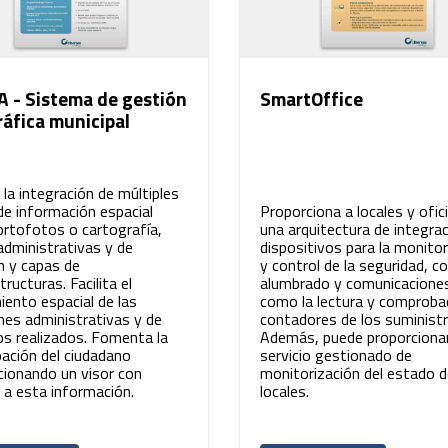
 - Sistema de gestión
SmartOffice
áfica municipal
a la integración de múltiples
de información espacial
Proporciona a locales y ofic
rtofotos o cartografía,
una arquitectura de integra
administrativas y de
dispositivos para la monitor
n y capas de
y control de la seguridad, c
tructuras. Facilita el
alumbrado y comunicaciones
iento espacial de las
como la lectura y comproba
nes administrativas y de
contadores de los suministr
os realizados. Fomenta la
Además, puede proporciona
pación del ciudadano
servicio gestionado de
cionando un visor con
monitorización del estado d
 a esta información.
locales.