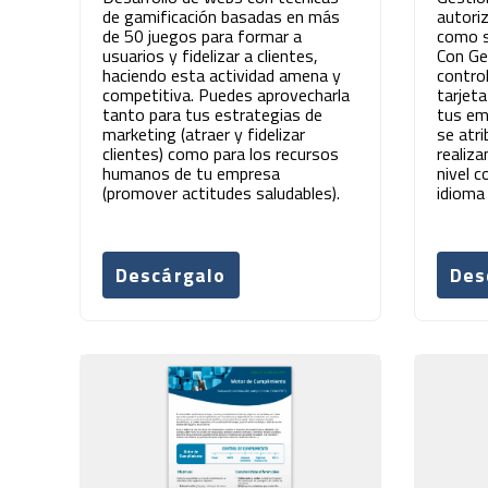
de gamificación basadas en más
autori
de 50 juegos para formar a
como so
usuarios y fidelizar a clientes,
Con Ge
haciendo esta actividad amena y
contro
competitiva. Puedes aprovecharla
tarjet
tanto para tus estrategias de
tus em
marketing (atraer y fidelizar
se atr
clientes) como para los recursos
realiza
humanos de tu empresa
nivel c
(promover actitudes saludables).
idioma 
Descárgalo
Des