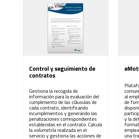
Innovación para optimizar la gestión
académica y administrativa.
Control y seguimiento de
eMot
contratos
Plataf
Gestiona la recogida de
comuni
información para la evaluación del
al emp
cumplimiento de las cláusulas de
de for
cada contrato, identificando
dispon
incumplimientos y generando las
partic
penalizaciones correspondientes
y la de
establecidas en el contrato. Calcula
formati
la volumetría realizada en el
emplea
servicio y gestiona las acciones de
una tra