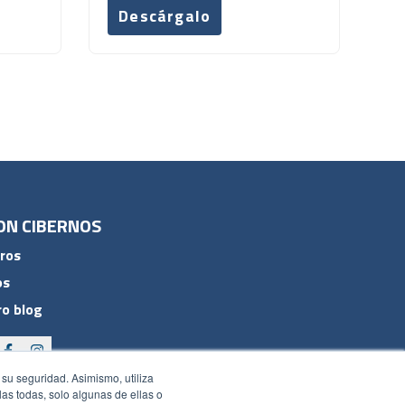
Descárgalo
ON CIBERNOS
ros
os
o blog
 su seguridad. Asimismo, utiliza
rlas todas, solo algunas de ellas o