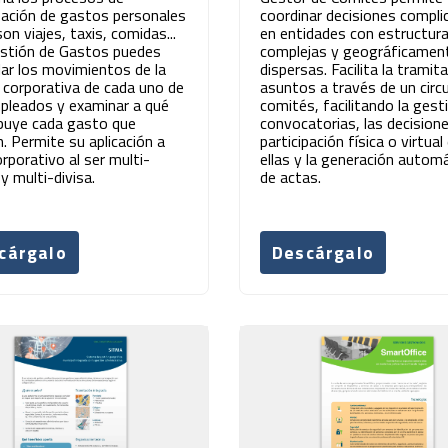
zación de gastos personales
coordinar decisiones compli
n viajes, taxis, comidas...
en entidades con estructur
stión de Gastos puedes
complejas y geográficamen
lar los movimientos de la
dispersas. Facilita la tramit
a corporativa de cada uno de
asuntos a través de un circ
pleados y examinar a qué
comités, facilitando la gest
ibuye cada gasto que
convocatorias, las decision
n. Permite su aplicación a
participación física o virtual
orporativo al ser multi-
ellas y la generación autom
y multi-divisa.
de actas.
cárgalo
Descárgalo