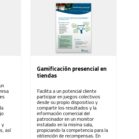
Gamificación presencial en
tiendas
un
resa
Facilita a un potencial cliente
nes
participar en juegos colectivos
desde su propio dispositivo y
la
compartir los resultados y la
jo
información comercial del
y
patrocinador en un monitor
 y
instalado en la misma sala,
s, así
propiciando la competencia para la
obtención de recompensas. En