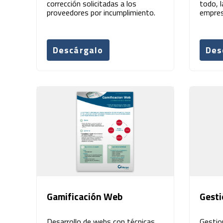
corrección solicitadas a los
todo, 
proveedores por incumplimiento.
empres
Descárgalo
Des
Gamificación Web
Gesti
Desarrollo de webs con técnicas
Gestio