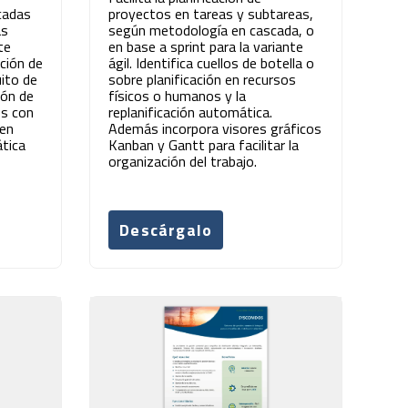
cadas
proyectos en tareas y subtareas,
as
según metodología en cascada, o
te
en base a sprint para la variante
ación de
ágil. Identifica cuellos de botella o
uito de
sobre planificación en recursos
ión de
físicos o humanos y la
es con
replanificación automática.
 en
Además incorpora visores gráficos
ática
Kanban y Gantt para facilitar la
organización del trabajo.
Descárgalo