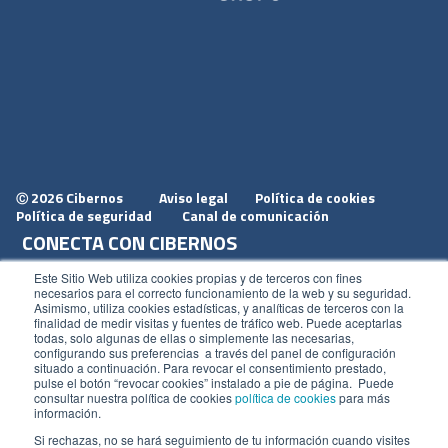
2026 Cibernos
Aviso legal
Política de cookies
Ⓒ
Política de seguridad
Canal de comunicación
CONECTA CON CIBERNOS
Únete a nosotros
Este Sitio Web utiliza cookies propias y de terceros con fines
necesarios para el correcto funcionamiento de la web y su seguridad.
Dónde estamos
Asimismo, utiliza cookies estadísticas, y analíticas de terceros con la
finalidad de medir visitas y fuentes de tráfico web. Puede aceptarlas
Conoce nuestro blog
todas, solo algunas de ellas o simplemente las necesarias,
configurando sus preferencias a través del panel de configuración
situado a continuación. Para revocar el consentimiento prestado,
pulse el botón “revocar cookies” instalado a pie de página. Puede
consultar nuestra política de cookies
política de cookies
para más
información.
ACCESOS
Si rechazas, no se hará seguimiento de tu información cuando visites