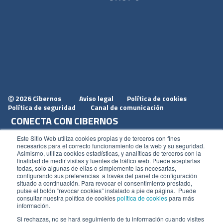
2026 Cibernos
Aviso legal
Política de cookies
Ⓒ
Política de seguridad
Canal de comunicación
CONECTA CON CIBERNOS
Únete a nosotros
Este Sitio Web utiliza cookies propias y de terceros con fines
necesarios para el correcto funcionamiento de la web y su seguridad.
Dónde estamos
Asimismo, utiliza cookies estadísticas, y analíticas de terceros con la
finalidad de medir visitas y fuentes de tráfico web. Puede aceptarlas
Conoce nuestro blog
todas, solo algunas de ellas o simplemente las necesarias,
configurando sus preferencias a través del panel de configuración
situado a continuación. Para revocar el consentimiento prestado,
pulse el botón “revocar cookies” instalado a pie de página. Puede
consultar nuestra política de cookies
política de cookies
para más
información.
ACCESOS
Si rechazas, no se hará seguimiento de tu información cuando visites