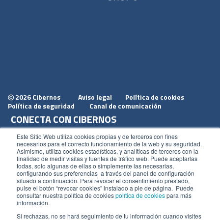
2026 Cibernos
Aviso legal
Política de cookies
Ⓒ
Política de seguridad
Canal de comunicación
CONECTA CON CIBERNOS
Únete a nosotros
Este Sitio Web utiliza cookies propias y de terceros con fines
necesarios para el correcto funcionamiento de la web y su seguridad.
Dónde estamos
Asimismo, utiliza cookies estadísticas, y analíticas de terceros con la
finalidad de medir visitas y fuentes de tráfico web. Puede aceptarlas
Conoce nuestro blog
todas, solo algunas de ellas o simplemente las necesarias,
configurando sus preferencias a través del panel de configuración
situado a continuación. Para revocar el consentimiento prestado,
pulse el botón “revocar cookies” instalado a pie de página. Puede
consultar nuestra política de cookies
política de cookies
para más
información.
ACCESOS
Si rechazas, no se hará seguimiento de tu información cuando visites