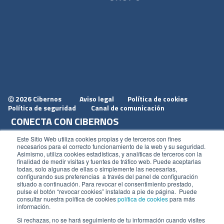
2026 Cibernos
Aviso legal
Política de cookies
Ⓒ
Política de seguridad
Canal de comunicación
CONECTA CON CIBERNOS
Únete a nosotros
Este Sitio Web utiliza cookies propias y de terceros con fines
necesarios para el correcto funcionamiento de la web y su seguridad.
Dónde estamos
Asimismo, utiliza cookies estadísticas, y analíticas de terceros con la
finalidad de medir visitas y fuentes de tráfico web. Puede aceptarlas
Conoce nuestro blog
todas, solo algunas de ellas o simplemente las necesarias,
configurando sus preferencias a través del panel de configuración
situado a continuación. Para revocar el consentimiento prestado,
pulse el botón “revocar cookies” instalado a pie de página. Puede
consultar nuestra política de cookies
política de cookies
para más
información.
ACCESOS
Si rechazas, no se hará seguimiento de tu información cuando visites