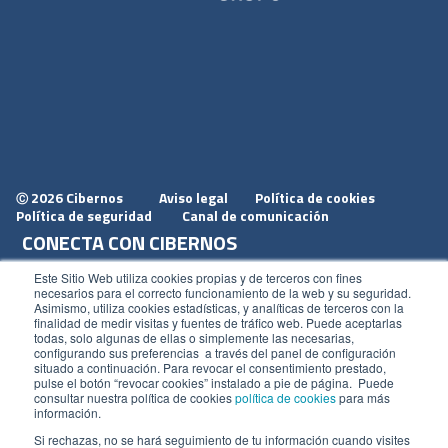
2026 Cibernos
Aviso legal
Política de cookies
Ⓒ
Política de seguridad
Canal de comunicación
CONECTA CON CIBERNOS
Únete a nosotros
Este Sitio Web utiliza cookies propias y de terceros con fines
necesarios para el correcto funcionamiento de la web y su seguridad.
Dónde estamos
Asimismo, utiliza cookies estadísticas, y analíticas de terceros con la
finalidad de medir visitas y fuentes de tráfico web. Puede aceptarlas
Conoce nuestro blog
todas, solo algunas de ellas o simplemente las necesarias,
configurando sus preferencias a través del panel de configuración
situado a continuación. Para revocar el consentimiento prestado,
pulse el botón “revocar cookies” instalado a pie de página. Puede
consultar nuestra política de cookies
política de cookies
para más
información.
ACCESOS
Si rechazas, no se hará seguimiento de tu información cuando visites