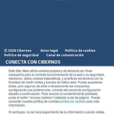
2026 Cibernos
Aviso legal
Política de cookies
Ⓒ
Política de seguridad
Canal de comunicación
CONECTA CON CIBERNOS
Únete a nosotros
Este Sitio Web utiliza cookies propias y de terceros con fines
necesarios para el correcto funcionamiento de la web y su seguridad.
Dónde estamos
Asimismo, utiliza cookies estadísticas, y analíticas de terceros con la
finalidad de medir visitas y fuentes de tráfico web. Puede aceptarlas
Conoce nuestro blog
todas, solo algunas de ellas o simplemente las necesarias,
configurando sus preferencias a través del panel de configuración
situado a continuación. Para revocar el consentimiento prestado,
pulse el botón “revocar cookies” instalado a pie de página. Puede
consultar nuestra política de cookies
política de cookies
para más
información.
ACCESOS
Si rechazas, no se hará seguimiento de tu información cuando visites