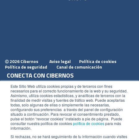
2026 Cibernos
Aviso legal
Política de cookies
Ⓒ
Política de seguridad
Canal de comunicación
CONECTA CON CIBERNOS
Únete a nosotros
Este Sitio Web utiliza cookies propias y de terceros con fines
necesarios para el correcto funcionamiento de la web y su seguridad.
Dónde estamos
Asimismo, utiliza cookies estadísticas, y analíticas de terceros con la
finalidad de medir visitas y fuentes de tráfico web. Puede aceptarlas
Conoce nuestro blog
todas, solo algunas de ellas o simplemente las necesarias,
configurando sus preferencias a través del panel de configuración
situado a continuación. Para revocar el consentimiento prestado,
pulse el botón “revocar cookies” instalado a pie de página. Puede
consultar nuestra política de cookies
política de cookies
para más
información.
ACCESOS
Si rechazas, no se hará seguimiento de tu información cuando visites