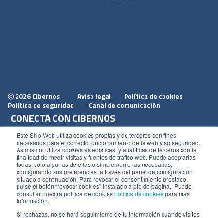
2026 Cibernos
Aviso legal
Política de cookies
Ⓒ
Política de seguridad
Canal de comunicación
CONECTA CON CIBERNOS
Únete a nosotros
Este Sitio Web utiliza cookies propias y de terceros con fines
necesarios para el correcto funcionamiento de la web y su seguridad.
Dónde estamos
Asimismo, utiliza cookies estadísticas, y analíticas de terceros con la
finalidad de medir visitas y fuentes de tráfico web. Puede aceptarlas
Conoce nuestro blog
todas, solo algunas de ellas o simplemente las necesarias,
configurando sus preferencias a través del panel de configuración
situado a continuación. Para revocar el consentimiento prestado,
pulse el botón “revocar cookies” instalado a pie de página. Puede
consultar nuestra política de cookies
política de cookies
para más
información.
ACCESOS
Si rechazas, no se hará seguimiento de tu información cuando visites