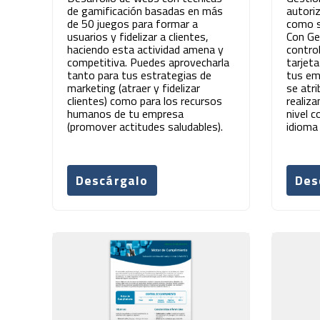
de gamificación basadas en más
autori
de 50 juegos para formar a
como so
usuarios y fidelizar a clientes,
Con Ge
haciendo esta actividad amena y
contro
competitiva. Puedes aprovecharla
tarjet
tanto para tus estrategias de
tus em
marketing (atraer y fidelizar
se atr
clientes) como para los recursos
realiza
humanos de tu empresa
nivel c
(promover actitudes saludables).
idioma 
Descárgalo
Des