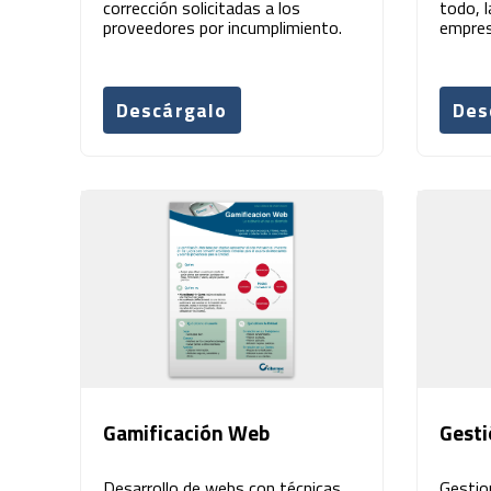
corrección solicitadas a los
todo, 
proveedores por incumplimiento.
empres
Descárgalo
Des
Gamificación Web
Gesti
Desarrollo de webs con técnicas
Gestio