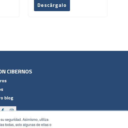
Descárgalo
ON CIBERNOS
ros
os
o blog
 su seguridad. Asimismo, utiliza
rlas todas, solo algunas de ellas o