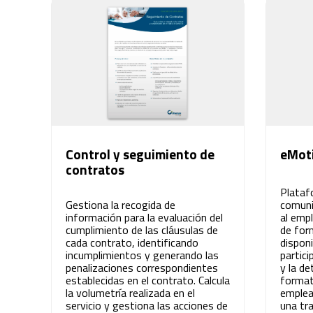
Innovación para optimizar la gestión
académica y administrativa.
Control y seguimiento de
eMot
contratos
Plataf
Gestiona la recogida de
comuni
información para la evaluación del
al emp
cumplimiento de las cláusulas de
de for
cada contrato, identificando
dispon
incumplimientos y generando las
partic
penalizaciones correspondientes
y la de
establecidas en el contrato. Calcula
formati
la volumetría realizada en el
emplea
servicio y gestiona las acciones de
una tra