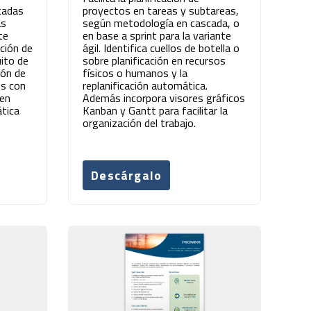
cadas
proyectos en tareas y subtareas,
as
según metodología en cascada, o
te
en base a sprint para la variante
ación de
ágil. Identifica cuellos de botella o
uito de
sobre planificación en recursos
ión de
físicos o humanos y la
es con
replanificación automática.
 en
Además incorpora visores gráficos
ática
Kanban y Gantt para facilitar la
organización del trabajo.
Descárgalo