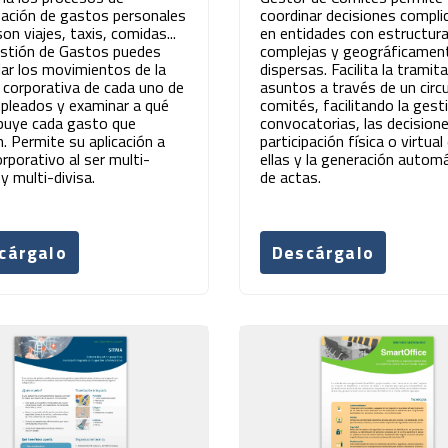
zación de gastos personales
coordinar decisiones compli
n viajes, taxis, comidas...
en entidades con estructur
stión de Gastos puedes
complejas y geográficamen
lar los movimientos de la
dispersas. Facilita la tramit
a corporativa de cada uno de
asuntos a través de un circ
pleados y examinar a qué
comités, facilitando la gest
ibuye cada gasto que
convocatorias, las decision
n. Permite su aplicación a
participación física o virtual
orporativo al ser multi-
ellas y la generación autom
y multi-divisa.
de actas.
cárgalo
Descárgalo