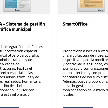
 - Sistema de gestión
SmartOffice
áfica municipal
a la integración de múltiples
de información espacial
Proporciona a locales y ofic
rtofotos o cartografía,
una arquitectura de integra
administrativas y de
dispositivos para la monitor
n y capas de
y control de la seguridad, c
tructuras. Facilita el
alumbrado y comunicaciones
iento espacial de las
como la lectura y comproba
nes administrativas y de
contadores de los suministr
os realizados. Fomenta la
Además, puede proporciona
pación del ciudadano
servicio gestionado de
cionando un visor con
monitorización del estado d
 a esta información.
locales.