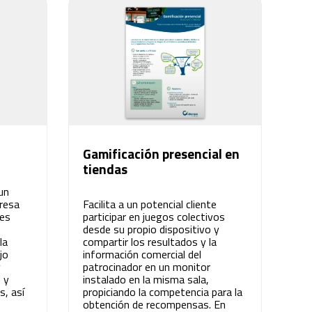
Gamificación presencial en
tiendas
un
resa
Facilita a un potencial cliente
nes
participar en juegos colectivos
desde su propio dispositivo y
la
compartir los resultados y la
jo
información comercial del
y
patrocinador en un monitor
 y
instalado en la misma sala,
s, así
propiciando la competencia para la
obtención de recompensas. En