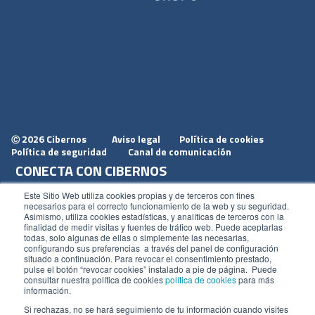
2026 Cibernos
Aviso legal
Política de cookies
Ⓒ
Política de seguridad
Canal de comunicación
CONECTA CON CIBERNOS
Únete a nosotros
Este Sitio Web utiliza cookies propias y de terceros con fines
necesarios para el correcto funcionamiento de la web y su seguridad.
Dónde estamos
Asimismo, utiliza cookies estadísticas, y analíticas de terceros con la
finalidad de medir visitas y fuentes de tráfico web. Puede aceptarlas
Conoce nuestro blog
todas, solo algunas de ellas o simplemente las necesarias,
configurando sus preferencias a través del panel de configuración
situado a continuación. Para revocar el consentimiento prestado,
pulse el botón “revocar cookies” instalado a pie de página. Puede
consultar nuestra política de cookies
política de cookies
para más
información.
ACCESOS
Si rechazas, no se hará seguimiento de tu información cuando visites