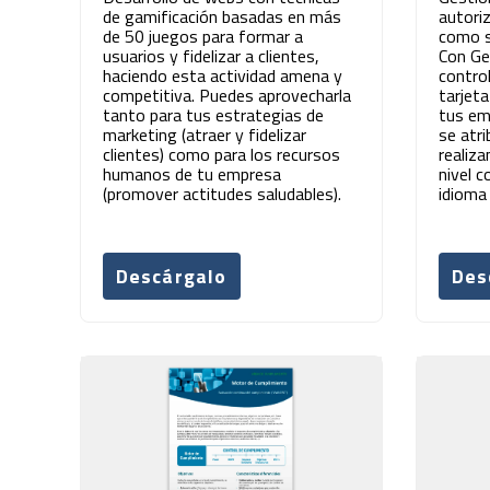
de gamificación basadas en más
autori
de 50 juegos para formar a
como so
usuarios y fidelizar a clientes,
Con Ge
haciendo esta actividad amena y
contro
competitiva. Puedes aprovecharla
tarjet
tanto para tus estrategias de
tus em
marketing (atraer y fidelizar
se atr
clientes) como para los recursos
realiza
humanos de tu empresa
nivel c
(promover actitudes saludables).
idioma 
Descárgalo
Des