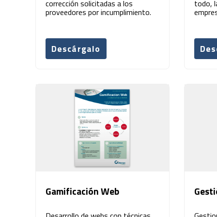
corrección solicitadas a los
todo, 
proveedores por incumplimiento.
empres
Descárgalo
Des
Gamificación Web
Gesti
Desarrollo de webs con técnicas
Gestio