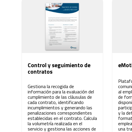
Innovación para optimizar la gestión
académica y administrativa.
Control y seguimiento de
eMot
contratos
Plataf
Gestiona la recogida de
comuni
información para la evaluación del
al emp
cumplimiento de las cláusulas de
de for
cada contrato, identificando
dispon
incumplimientos y generando las
partic
penalizaciones correspondientes
y la de
establecidas en el contrato. Calcula
formati
la volumetría realizada en el
emplea
servicio y gestiona las acciones de
una tra