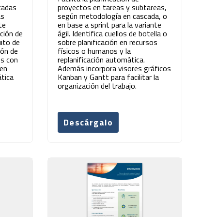
cadas
proyectos en tareas y subtareas,
as
según metodología en cascada, o
te
en base a sprint para la variante
ación de
ágil. Identifica cuellos de botella o
uito de
sobre planificación en recursos
ión de
físicos o humanos y la
es con
replanificación automática.
 en
Además incorpora visores gráficos
ática
Kanban y Gantt para facilitar la
organización del trabajo.
Descárgalo