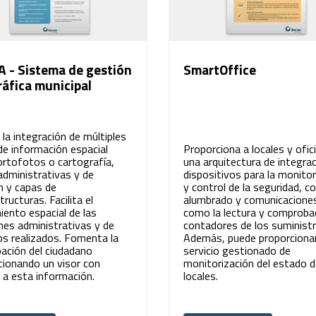
 - Sistema de gestión
SmartOffice
áfica municipal
a la integración de múltiples
de información espacial
Proporciona a locales y ofic
rtofotos o cartografía,
una arquitectura de integra
administrativas y de
dispositivos para la monitor
n y capas de
y control de la seguridad, c
tructuras. Facilita el
alumbrado y comunicaciones
iento espacial de las
como la lectura y comproba
nes administrativas y de
contadores de los suministr
os realizados. Fomenta la
Además, puede proporciona
pación del ciudadano
servicio gestionado de
cionando un visor con
monitorización del estado d
 a esta información.
locales.