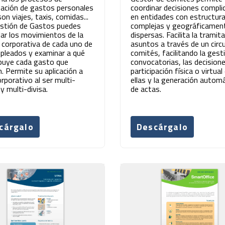
zación de gastos personales
coordinar decisiones compli
n viajes, taxis, comidas...
en entidades con estructur
stión de Gastos puedes
complejas y geográficamen
lar los movimientos de la
dispersas. Facilita la tramit
a corporativa de cada uno de
asuntos a través de un circ
pleados y examinar a qué
comités, facilitando la gest
ibuye cada gasto que
convocatorias, las decision
n. Permite su aplicación a
participación física o virtual
orporativo al ser multi-
ellas y la generación autom
y multi-divisa.
de actas.
cárgalo
Descárgalo