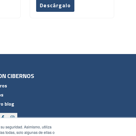
Descárgalo
ON CIBERNOS
ros
os
o blog
 su seguridad. Asimismo, utiliza
rlas todas, solo algunas de ellas o