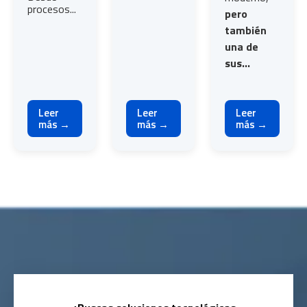
procesos...
pero
también
una de
sus...
Leer
Leer
Leer
más →
más →
más →