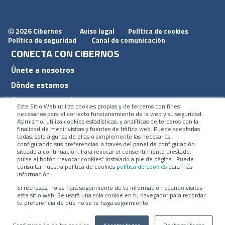
2026 Cibernos
Aviso legal
Política de cookies
Ⓒ
Política de seguridad
Canal de comunicación
CONECTA CON CIBERNOS
Únete a nosotros
Dónde estamos
Conoce nuestro blog
Este Sitio Web utiliza cookies propias y de terceros con fines
necesarios para el correcto funcionamiento de la web y su seguridad.
Asimismo, utiliza cookies estadísticas, y analíticas de terceros con la
finalidad de medir visitas y fuentes de tráfico web. Puede aceptarlas
todas, solo algunas de ellas o simplemente las necesarias,
configurando sus preferencias a través del panel de configuración
ACCESOS
situado a continuación. Para revocar el consentimiento prestado,
pulse el botón “revocar cookies” instalado a pie de página. Puede
Plan CRM
consultar nuestra política de cookies
política de cookies
para más
información.
Intranet
Si rechazas, no se hará seguimiento de tu información cuando visites
este sitio web. Se usará una sola cookie en tu navegador para recordar
tu preferencia de que no se te haga seguimiento.