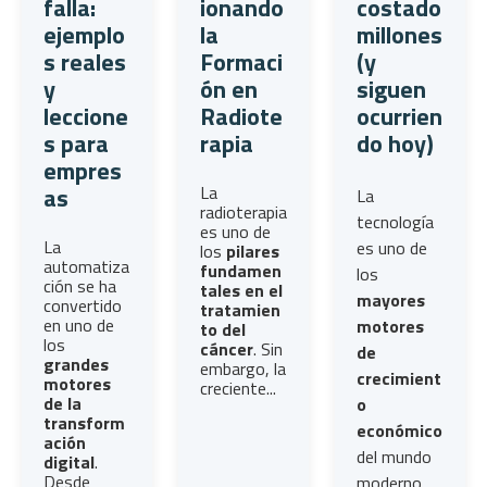
falla:
ionando
costado
ejemplo
la
millones
s reales
Formaci
(y
y
ón en
siguen
leccione
Radiote
ocurrien
s para
rapia
do hoy)
empres
La
as
La
radioterapia
tecnología
es uno de
La
es uno de
los
pilares
automatiza
fundamen
los
ción
se ha
tales en el
mayores
convertido
tratamien
en uno de
motores
to del
los
cáncer
. Sin
de
grandes
embargo, la
crecimient
motores
creciente...
de la
o
transform
económico
ación
del mundo
digital
.
Desde
moderno,