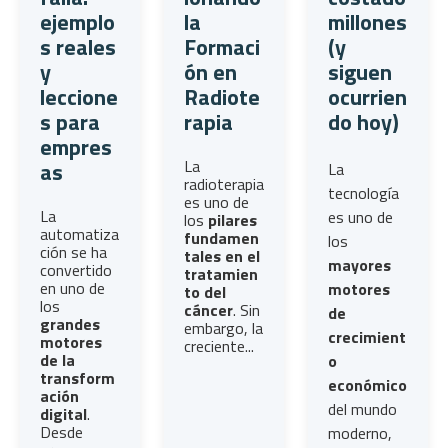
ejemplo
la
millones
s reales
Formaci
(y
y
ón en
siguen
leccione
Radiote
ocurrien
s para
rapia
do hoy)
empres
La
as
La
radioterapia
tecnología
es uno de
La
es uno de
los
pilares
automatiza
fundamen
los
ción
se ha
tales en el
mayores
convertido
tratamien
en uno de
motores
to del
los
cáncer
. Sin
de
grandes
embargo, la
crecimient
motores
creciente...
de la
o
transform
económico
ación
del mundo
digital
.
Desde
moderno,