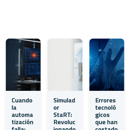
Cuando
Simulad
Errores
la
or
tecnoló
automa
StaRT:
gicos
tización
Revoluc
que han
falla:
ionando
costado