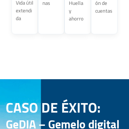
Vida útil
nas
Huella
ón de
extendi
y
cuentas
da
ahorro
CASO DE ÉXITO:
GeDIA – Gemelo digital