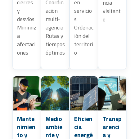
cierres
Coordin
en
ncia
y
ación
servicio
visitant
desvíos
multi-
s
e
Minimiz
agencia
Ordenac
a
Rutas y
ión del
afectaci
tiempos
territori
ones
óptimos
o
Mante
Medio
Eficien
Transp
nimien
ambie
cia
arenci
to y
nte y
energé
a y