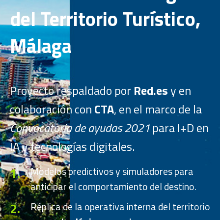
del Territorio Turístico,
Málaga
Proyecto respaldado por
Red.es
y en
colaboración con
CTA
, en el marco de la
Convocatoria de ayudas 2021
para I+D en
IA y tecnologías digitales.
1.
Modelos predictivos y simuladores para
anticipar el comportamiento del destino.
2.
Réplica de la operativa interna del territorio