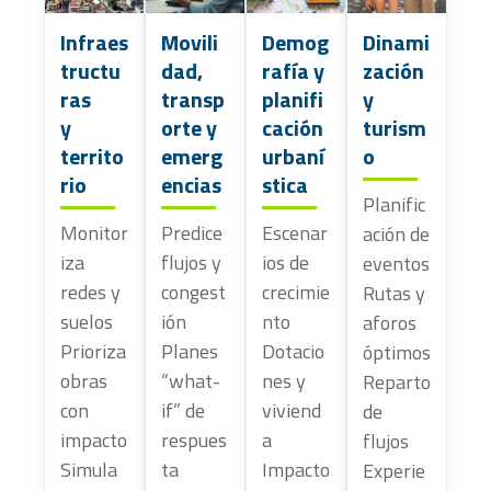
Infraes
Movili
Demog
Dinami
tructu
dad,
rafía y
zación
ras
transp
planifi
y
y
orte y
cación
turism
territo
emerg
urbaní
o
rio
encias
stica
Planific
Monitor
Predice
Escenar
ación de
iza
flujos y
ios de
eventos
redes y
congest
crecimie
Rutas y
suelos
ión
nto
aforos
Prioriza
Planes
Dotacio
óptimos
obras
“what-
nes y
Reparto
con
if” de
viviend
de
impacto
respues
a
flujos
Simula
ta
Impacto
Experie