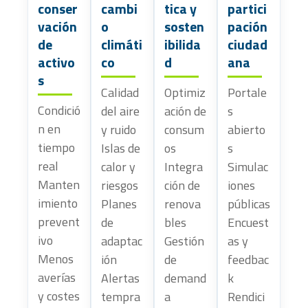
conser
cambi
tica y
partici
vación
o
sosten
pación
de
climáti
ibilida
ciudad
activo
co
d
ana
s
Calidad
Optimiz
Portale
Condició
del aire
ación de
s
n en
y ruido
consum
abierto
tiempo
Islas de
os
s
real
calor y
Integra
Simulac
Manten
riesgos
ción de
iones
imiento
Planes
renova
públicas
prevent
de
bles
Encuest
ivo
adaptac
Gestión
as y
Menos
ión
de
feedbac
averías
Alertas
demand
k
y costes
tempra
a
Rendici