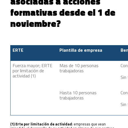
asociadas a acciones
formativas desde el 1 de
noviembre?
ERTE
Plantilla de empresa
Ben
Fuerza mayor; ERTE
Mas de 10 personas
Con
por limitación de
trabajadoras
actividad (1)
Sin
Hasta 10 personas
Con
trabajadoras
Sin
(1) Erte por limitación de actividad
: empresas que vean